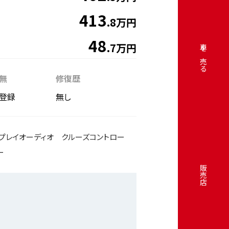
413
.8万円
48
.7万円
車を売る
無
修復歴
登録
無し
スプレイオーディオ クルーズコントロー
ー
販売店