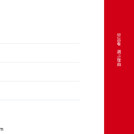
BUBUを選ぶ理由
月
km