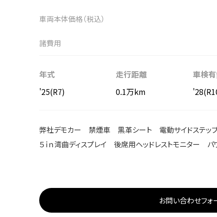
車両本体価格（税込）
諸費用
年式
走行距離
車検有
'25(R7)
0.1万km
'28(R1
弊社デモカー 禁煙車 黒革シート 電動サイドステップ E
５ｉｎ湾曲ディスプレイ 後席用ヘッドレストモニター パ
お問い合わせフォ