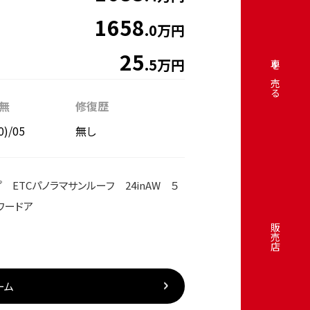
1658
.0万円
25
.5万円
車を売る
無
修復歴
0)/05
無し
TCパノラマサンルーフ 24inAW ５
ワードア
販売店
ーム