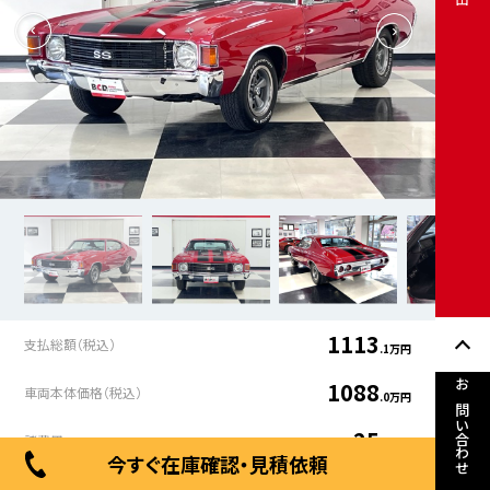
1113
支払総額（税込）
.1万円
1088
車両本体価格（税込）
.0万円
お問い合わせ
25
諸費用
.1万円
今すぐ在庫確認・見積依頼
年式
走行距離
車検有無
修復歴