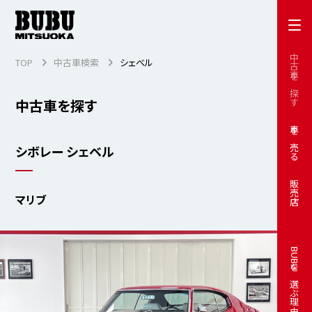
中古車を探す
TOP
中古車検索
シェベル
中古車を探す
車を売る
シボレー シェベル
販売店
マリブ
BUBUを選ぶ理由