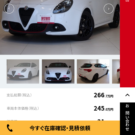
266
支払総額（税込）
.7万円
245
車両本体価格（税込）
.0万円
お問い合わせ
21
諸費用
.7万円
今すぐ在庫確認・見積依頼
年式
走行距離
車検有無
修復歴