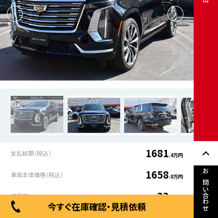
1681
支払総額（税込）
.4万円
1658
車両本体価格（税込）
.0万円
お問い合わせ
23
諸費用
.5万円
今すぐ在庫確認・見積依頼
年式
走行距離
車検有無
修復歴