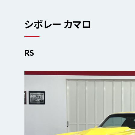
シボレー カマロ
RS