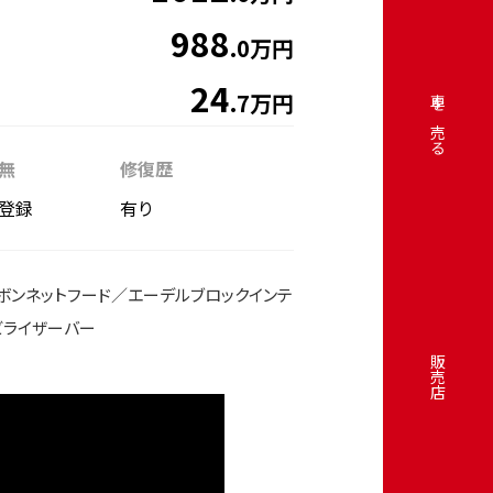
988
.0万円
24
.7万円
車を売る
無
修復歴
登録
有り
L88ボンネットフード／エーデルブロックインテ
ビライザーバー
販売店