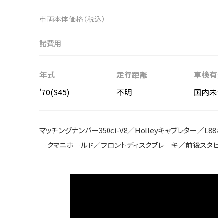
車両本体価格（税込）
諸費用
年式
走行距離
車検有
'70(S45)
不明
国内未
マッチングナンバー350ci-V8／Holleyキャブレター／
ークマニホールド／フロントディスクブレーキ／前後スタ