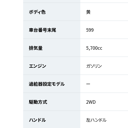
ボディ色
黄
車台番号末尾
599
排気量
5,700cc
エンジン
ガソリン
過給器設定モデル
ー
駆動方式
2WD
ハンドル
左ハンドル