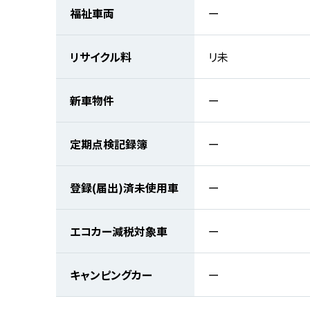
福祉車両
ー
リサイクル料
リ未
新車物件
ー
定期点検記録簿
ー
登録(届出)済未使用車
ー
エコカー減税対象車
ー
キャンピングカー
ー