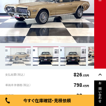
826
支払総額（税込）
.3万円
798
車両本体価格（税込）
.0万円
お問い合わせ
28
諸費用
.3万円
今すぐ在庫確認・見積依頼
年式
走行距離
車検有無
修復歴