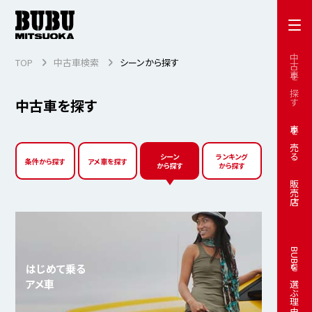
中古車を探す
TOP
中古車検索
シーンから探す
中古車を探す
車を売る
シーン
ランキング
条件から探す
アメ車を探す
から探す
から探す
販売店
BUBUを選ぶ理由
はじめて乗る
アメ車