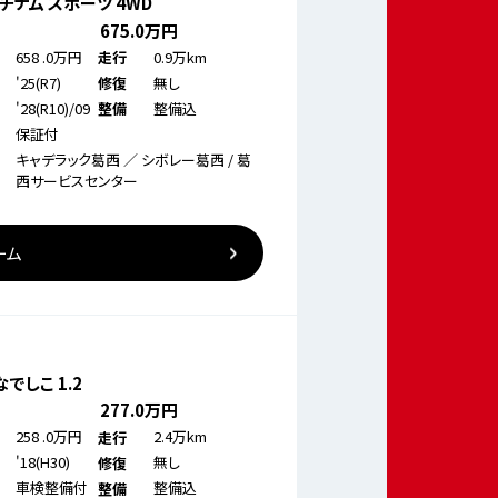
ラチナム スポーツ 4WD
675
.0万円
658
.0万円
0.9万km
走行
'25(R7)
無し
修復
'28(R10)/09
整備込
整備
保証付
キャデラック葛西 ／ シボレー葛西 / 葛
西サービスセンター
ーム
でしこ 1.2
277
.0万円
258
.0万円
2.4万km
走行
'18(H30)
無し
修復
車検整備付
整備込
整備