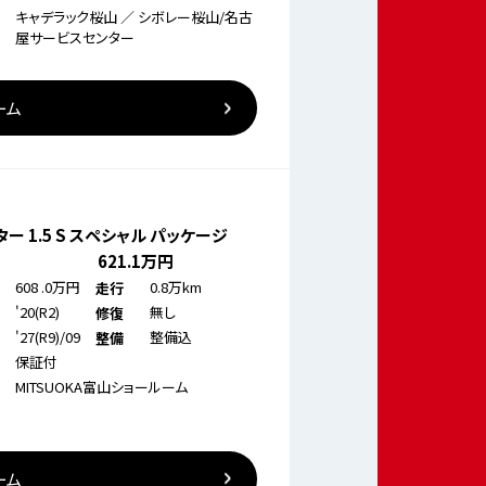
キャデラック桜山 ／ シボレー桜山/名古
屋サービスセンター
ーム
ー 1.5 S スペシャル パッケージ
621
.1万円
608
.0万円
0.8万km
走行
'20(R2)
無し
修復
'27(R9)/09
整備込
整備
保証付
MITSUOKA富山ショールーム
ーム