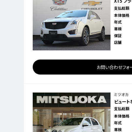
XT5 プ
支払総額
本体価格
年式
車検
保証
店舗
お問い合わせフォ
ミツオカ
ビュートな
支払総額
本体価格
年式
車検