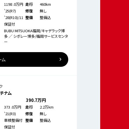
1198
.0万円
460km
走行
'25(R7)
無し
修復
'28(R10)/11
整備込
整備
保証付
BUBU MITSUOKA福岡/キャデラック博
多 ／ シボレー博多/福岡サービスセンタ
ー
ーム
ク
ラチナム
390
.7万円
373
.0万円
2.2万km
走行
'21(R3)
無し
修復
車検整備付
整備込
整備
保証付