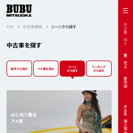
中古車を探す
TOP
中古車検索
シーンから探す
中古車を探す
車を売る
シーン
ランキング
条件から探す
アメ車を探す
から探す
から探す
販売店
BUBUを選ぶ理由
はじめて乗る
アメ車