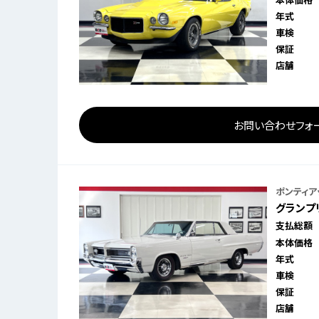
年式
車検
保証
店舗
お問い合わせフォ
ポンティア
グランプリ 
支払総額
本体価格
年式
車検
保証
店舗