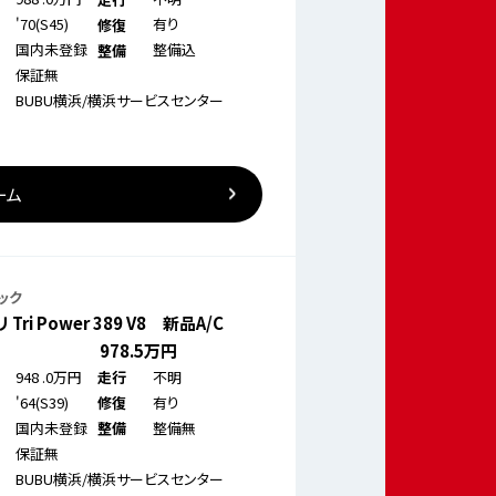
'70(S45)
有り
修復
国内未登録
整備込
整備
保証無
BUBU横浜/横浜サービスセンター
ーム
ック
Tri Power 389 V8 新品A/C
978
.5万円
948
.0万円
不明
走行
'64(S39)
有り
修復
国内未登録
整備無
整備
保証無
BUBU横浜/横浜サービスセンター