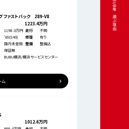
BUBUを選ぶ理由
 ファストバック 289-V8
1223
.4万円
1198
.0万円
不明
走行
'65(S40)
有り
修復
国内未登録
整備込
整備
保証無
BUBU横浜/横浜サービスセンター
ーム
S
1012
.6万円
988
.0万円
不明
走行