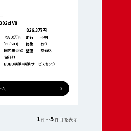
ー
02ci V8
826
.3万円
798
.0万円
不明
走行
'68(S43)
有り
修復
国内未登録
整備込
整備
保証無
BUBU横浜/横浜サービスセンター
ーム
1
5
件〜
件目を表示