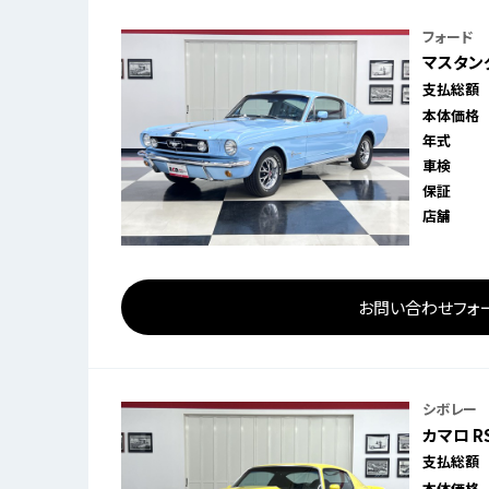
フォード
マスタング
支払総額
本体価格
年式
車検
保証
店舗
お問い合わせフォ
シボレー
カマロ R
支払総額
本体価格