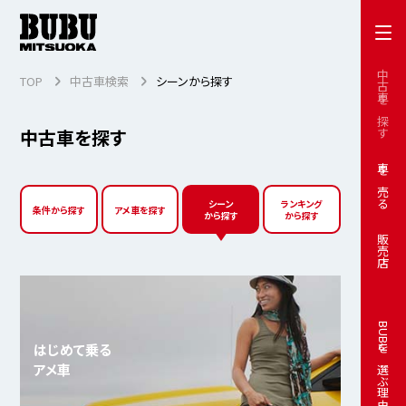
中古車を探す
TOP
中古車検索
シーンから探す
中古車を探す
車を売る
シーン
ランキング
条件から探す
アメ車を探す
から探す
から探す
販売店
BUBUを選ぶ理由
はじめて乗る
アメ車