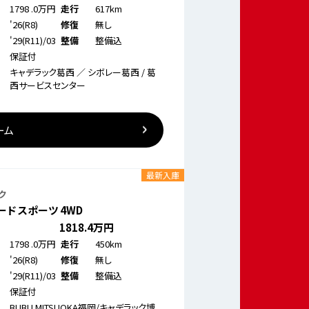
1798
.0万円
617km
走行
'26(R8)
無し
修復
'29(R11)/03
整備込
整備
保証付
キャデラック葛西 ／ シボレー葛西 / 葛
西サービスセンター
ーム
最新入庫
ク
ド スポーツ 4WD
1818
.4万円
1798
.0万円
450km
走行
'26(R8)
無し
修復
'29(R11)/03
整備込
整備
保証付
BUBU MITSUOKA福岡/キャデラック博