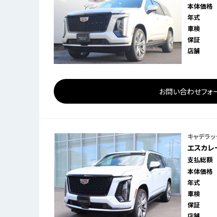
本体価格
年式
車検
保証
店舗
お問い合わせフォ
キャデラッ
エスカレー
支払総額
本体価格
年式
車検
保証
店舗