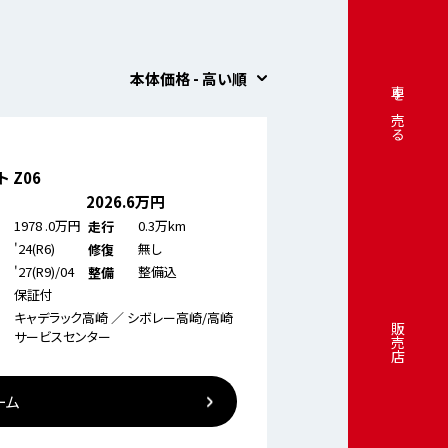
本体価格 - 高い順
車を売る
 Z06
2026
.6万円
1978
.0万円
0.3万km
走行
'24(R6)
無し
修復
'27(R9)/04
整備込
整備
保証付
キャデラック高崎 ／ シボレー高崎/高崎
販売店
サービスセンター
ーム