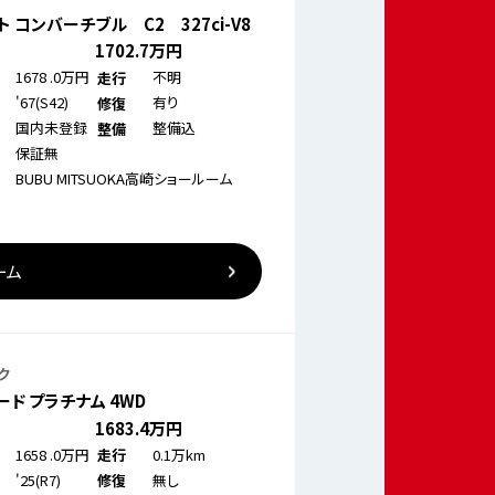
 コンバーチブル C2 327ci-V8
1702
.7万円
1678
.0万円
不明
走行
'67(S42)
有り
修復
国内未登録
整備込
整備
保証無
BUBU MITSUOKA高崎ショールーム
ーム
ク
ド プラチナム 4WD
1683
.4万円
1658
.0万円
0.1万km
走行
'25(R7)
無し
修復