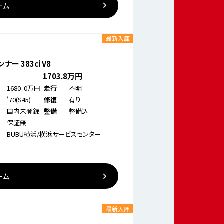
ーム
最新入庫
ー 383ci V8
1703
.8万円
1680
.0万円
不明
走行
'70(S45)
有り
修復
国内未登録
整備込
整備
保証無
BUBU横浜/横浜サービスセンター
ーム
最新入庫