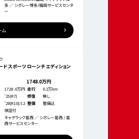
多 ／ シボレー博多/福岡サービスセンタ
ー
ーム
ク
ード スポーツ ローンチ エディション
1748
.0万円
1728
.0万円
0.2万km
走行
'25(R7)
無し
修復
'28(R10)/12
整備込
整備
保証付
キャデラック葛西 ／ シボレー葛西 / 葛
西サービスセンター