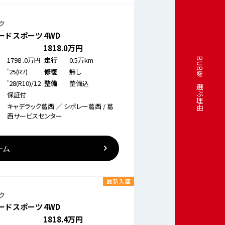
ク
ド スポーツ 4WD
1818
.0万円
1798
.0万円
0.5万km
走行
BUBUを選ぶ理由
'25(R7)
無し
修復
'28(R10)/12
整備込
整備
保証付
キャデラック葛西 ／ シボレー葛西 / 葛
西サービスセンター
ーム
最新入庫
ク
ド スポーツ 4WD
1818
.4万円