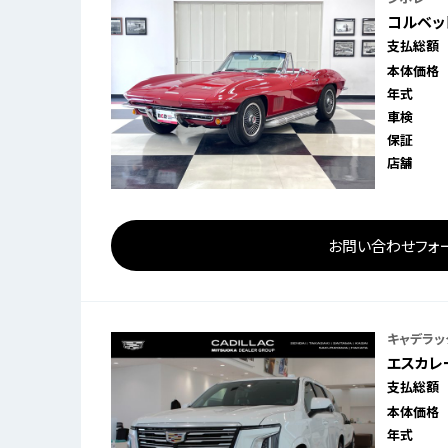
コルベット
支払総額
本体価格
年式
車検
保証
店舗
お問い合わせフォ
キャデラッ
エスカレー
支払総額
本体価格
年式