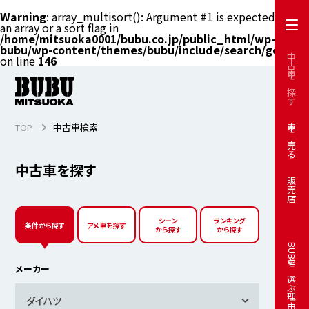
Warning
: array_multisort(): Argument #1 is expected to be
an array or a sort flag in
/home/mitsuoka0001/bubu.co.jp/public_html/wp-
bubu/wp-content/themes/bubu/include/search/get.php
中古車を探す
on line
146
TOP
中古車検索
車を売る
中古車を探す
販売店
シーン
ランキング
条件から探す
アメ車を探す
から探す
から探す
BUBUを選ぶ理由
メーカー
ダイハツ