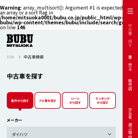
Warning
: array_multisort(): Argument #1 is expected to be
an array or a sort flag in
/home/mitsuoka0001/bubu.co.jp/public_html/wp-
bubu/wp-content/themes/bubu/include/search/get.php
中古車を探す
on line
146
TOP
中古車検索
車を売る
中古車を探す
販売店
シーン
ランキング
条件から探す
アメ車を探す
から探す
から探す
BUBUを選ぶ理由
メーカー
ダイハツ