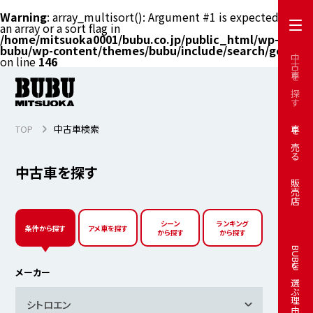
Warning
: array_multisort(): Argument #1 is expected to be
an array or a sort flag in
/home/mitsuoka0001/bubu.co.jp/public_html/wp-
bubu/wp-content/themes/bubu/include/search/get.php
中古車を探す
on line
146
TOP
中古車検索
車を売る
中古車を探す
販売店
シーン
ランキング
条件から探す
アメ車を探す
から探す
から探す
BUBUを選ぶ理由
メーカー
シトロエン